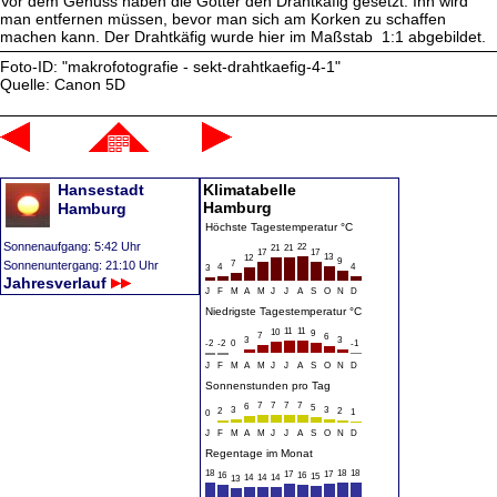
Vor dem Genuss haben die Götter den Drahtkäfig gesetzt. Ihn wird
man entfernen müssen, bevor man sich am Korken zu schaffen
machen kann. Der Drahtkäfig wurde hier im Maßstab 1:1 abgebildet.
Foto-ID: "makrofotografie - sekt-drahtkaefig-4-1"
Quelle: Canon 5D
Hansestadt
Klimatabelle
Hamburg
Hamburg
Höchste Tagestemperatur °C
Sonnenaufgang: 5:42 Uhr
22
21
21
17
17
13
12
9
Sonnenuntergang: 21:10 Uhr
7
4
4
3
Jahresverlauf
J
F
M
A
M
J
J
A
S
O
N
D
Niedrigste Tagestemperatur °C
11
11
10
9
7
6
3
3
-2
-2
0
-1
J
F
M
A
M
J
J
A
S
O
N
D
Sonnenstunden pro Tag
7
7
7
7
6
5
3
3
2
2
1
0
J
F
M
A
M
J
J
A
S
O
N
D
Regentage im Monat
18
18
18
17
17
16
16
15
14
14
14
13